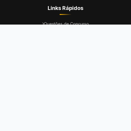
Links Rápidos
Questões de Concurso
Questões da OAB
Questões do ENEM
Provas
Dicas
Concursos Abertos
Institucional
Fale Conosco
Termos de Uso
Política de Privacidade