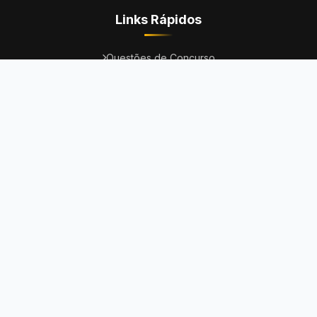
Links Rápidos
Questões de Concurso
Questões da OAB
Questões do ENEM
Provas
Dicas
Concursos Abertos
Institucional
Fale Conosco
Termos de Uso
Política de Privacidade