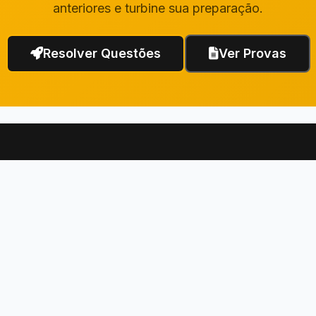
anteriores e turbine sua preparação.
Resolver Questões
Ver Provas
Links Rápidos
Institucional
Questões de Concurso
Fale Conosco
Questões da OAB
Termos de Uso
Questões do ENEM
Política de Privacidade
Provas
Dicas