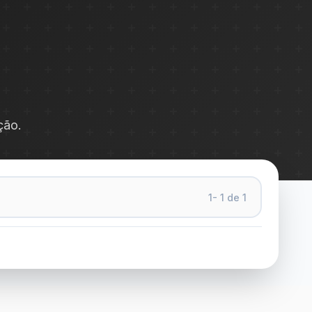
ção.
1- 1 de 1