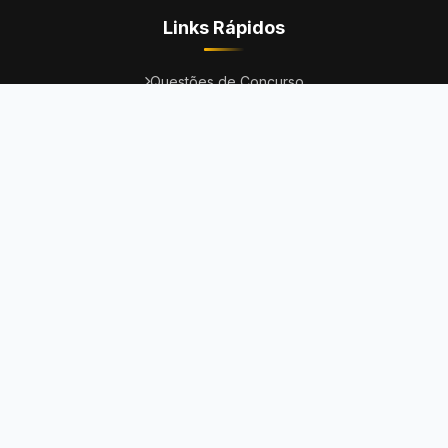
Links Rápidos
Questões de Concurso
Questões da OAB
Questões do ENEM
Provas
Dicas
Concursos Abertos
Institucional
Fale Conosco
Termos de Uso
Política de Privacidade