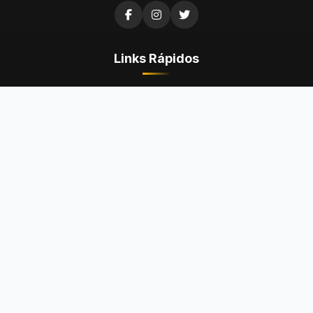
Links Rápidos
Questões de Concurso
Questões da OAB
Questões do ENEM
Provas
Dicas
Concursos Abertos
Institucional
Fale Conosco