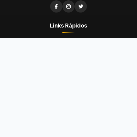
Links Rápidos
Questões de Concurso
Questões da OAB
Questões do ENEM
Provas
Dicas
Concursos Abertos
Institucional
Fale Conosco