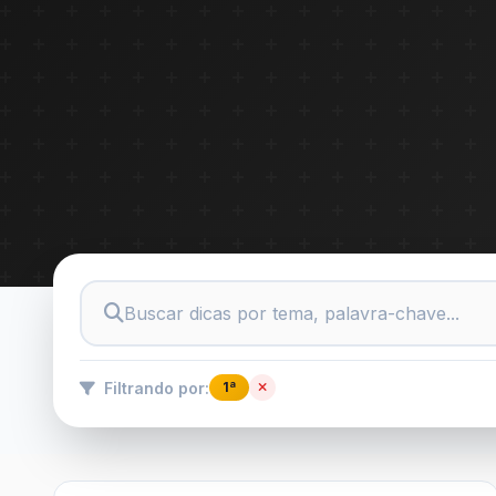
Filtrando por:
1ª