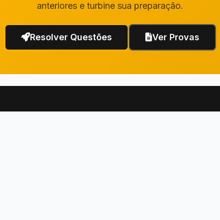
anteriores e turbine sua preparação.
Resolver Questões
Ver Provas
Links Rápidos
Institucional
Questões de Concurso
Fale Conosco
Questões da OAB
Termos de Uso
Questões do ENEM
Política de Privacidade
Provas
Dicas