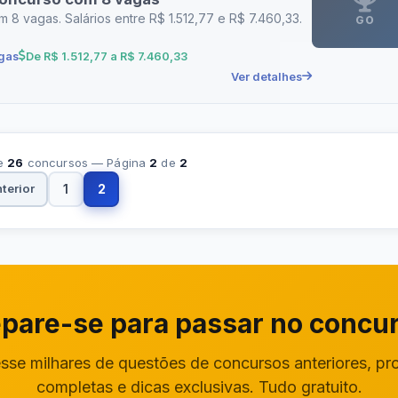
8 vagas. Salários entre R$ 1.512,77 e R$ 7.460,33.
GO
gas
De R$ 1.512,77 a R$ 7.460,33
Ver detalhes
e
26
concursos — Página
2
de
2
1
2
terior
pare-se para passar no concu
sse milhares de questões de concursos anteriores, pr
completas e dicas exclusivas. Tudo gratuito.