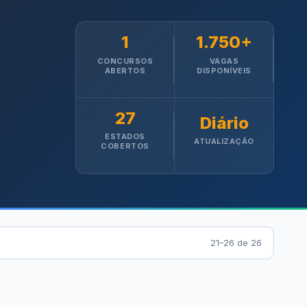
1
1.750+
CONCURSOS
VAGAS
ABERTOS
DISPONÍVEIS
27
Diário
ESTADOS
ATUALIZAÇÃO
COBERTOS
21–26 de 26