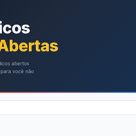
icos
 Abertas
icos abertos
l para você não