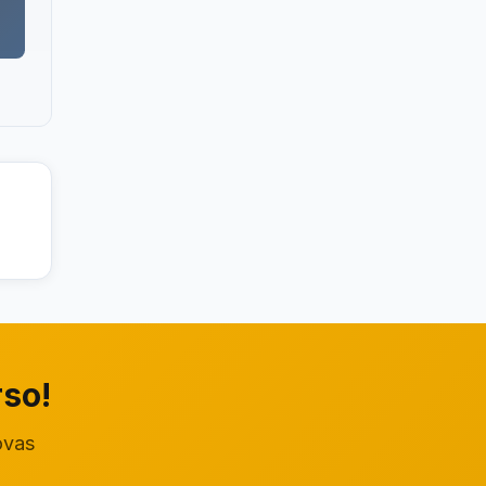
rso!
ovas