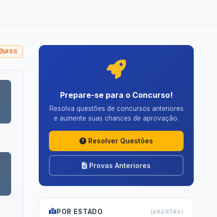
RSS
Prepare-se para o Concurso!
Resolva questões de concursos anteriores
e aumente suas chances de aprovação.
Resolver Questões
Provas Anteriores
POR ESTADO
(ABERTAS)