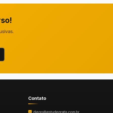
rso!
usivas.
Contato
diego@estudegratis.com.br