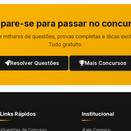
pare-se para passar no concu
 milhares de questões, provas completas e dicas excl
Tudo gratuito.
Resolver Questões
Mais Concursos
Links Rápidos
Institucional
Questões de Concurso
Fale Conosco