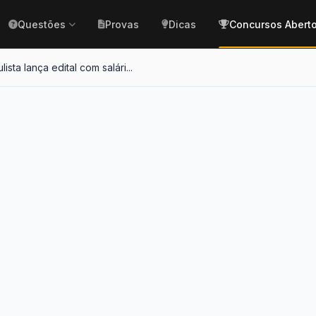
Questões
Provas
Dicas
Concursos Abert
lista lança edital com salári...