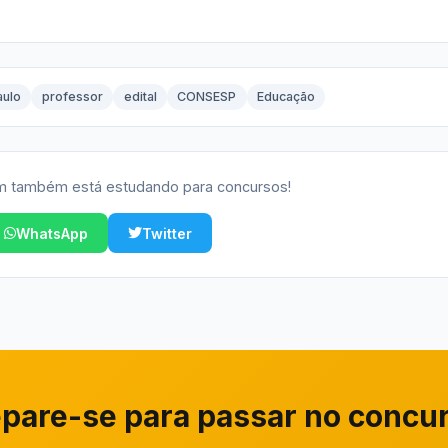
aulo
professor
edital
CONSESP
Educação
 também está estudando para concursos!
WhatsApp
Twitter
pare-se para passar no concu