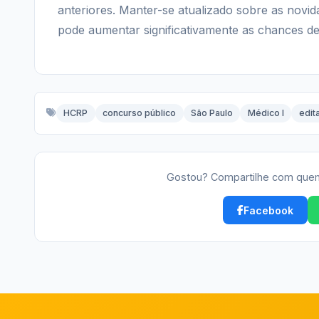
anteriores. Manter-se atualizado sobre as novid
pode aumentar significativamente as chances d
HCRP
concurso público
São Paulo
Médico I
edita
Gostou? Compartilhe com quem
Facebook