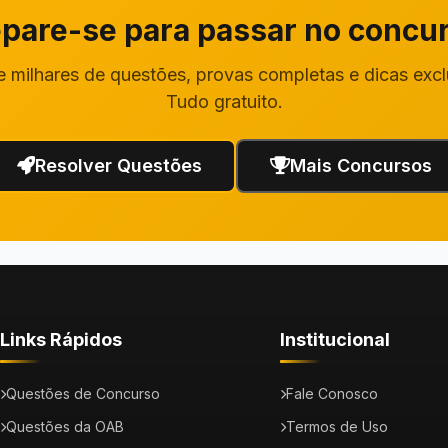
pare-se para passar no concu
 milhares de questões, provas completas e dicas excl
Tudo gratuito.
Resolver Questões
Mais Concursos
Links Rápidos
Institucional
Questões de Concurso
Fale Conosco
Questões da OAB
Termos de Uso