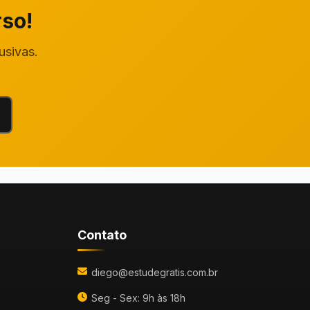
rso!
usivas.
Contato
diego@estudegratis.com.br
Seg - Sex: 9h às 18h