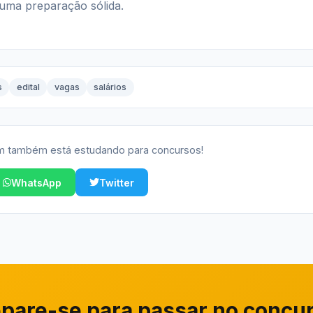
 uma preparação sólida.
s
edital
vagas
salários
 também está estudando para concursos!
WhatsApp
Twitter
pare-se para passar no concu