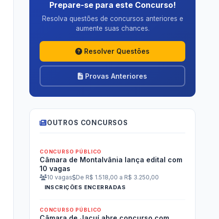
Prepare-se para este Concurso!
Resolva questões de concursos anteriores e
aumente suas chances.
Resolver Questões
Provas Anteriores
OUTROS CONCURSOS
CONCURSO PÚBLICO
Câmara de Montalvânia lança edital com
10 vagas
10 vagas
De R$ 1.518,00 a R$ 3.250,00
INSCRIÇÕES ENCERRADAS
CONCURSO PÚBLICO
Câmara de Jacuí abre concurso com