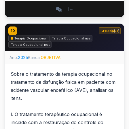
10
Q1134501
Terapia Ocupacional
Terapia Ocupacional nas Áreas de Traumato-Orto
Terapia Ocupacional nos Contextos Hospitalares e Reabilitação Física
Ano:
2025
Banca:
OBJETIVA
Sobre o tratamento da terapia ocupacional no
tratamento da disfunção física em paciente com
acidente vascular encefálico (AVE), analisar os
itens.
I. O tratamento terapêutico ocupacional é
iniciado com a restauração do controle do