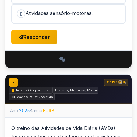
Atividades sensório-motoras.
E
Responder
2
Q1134568
Terapia Ocupacional
História, Modelos, Métodos e Práticas da Terap
Cuidados Paliativos e da Vida Diária na Terapia Ocupacional e na Interdisci
Ano:
2025
Banca:
FURB
O treino das Atividades de Vida Diária (AVDs)
favorece a busca pela integração dos sistemas