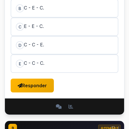
C - E - C.
B
E - E - C.
C
C - C - E.
D
C - C - C.
E
Responder
9
Q1134502