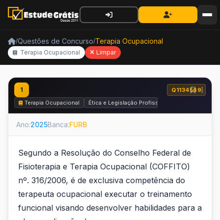
Questões de Concurso
Terapia Ocupacional
/
/
Terapia Ocupacional
Limpar
1
Q1134569
Terapia Ocupacional
Ética e Legislação Profissional
Ano:
2025
Banca:
FURB
Segundo a Resolução do Conselho Federal de
Fisioterapia e Terapia Ocupacional (COFFITO)
nº. 316/2006, é de exclusiva competência do
terapeuta ocupacional executar o treinamento
funcional visando desenvolver habilidades para a