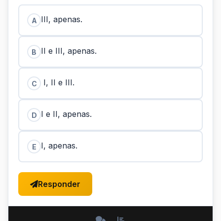
III, apenas.
A
II e III, apenas.
B
I, II e III.
C
I e II, apenas.
D
I, apenas.
E
Responder