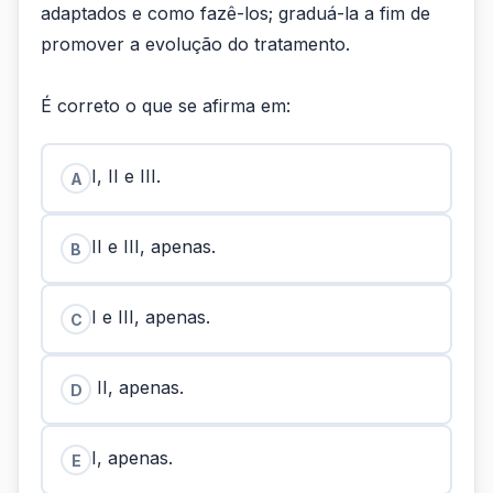
adaptados e como fazê-los; graduá-la a fim de
promover a evolução do tratamento.
É correto o que se afirma em:
I, II e III.
A
II e III, apenas.
B
I e III, apenas.
C
II, apenas.
D
I, apenas.
E