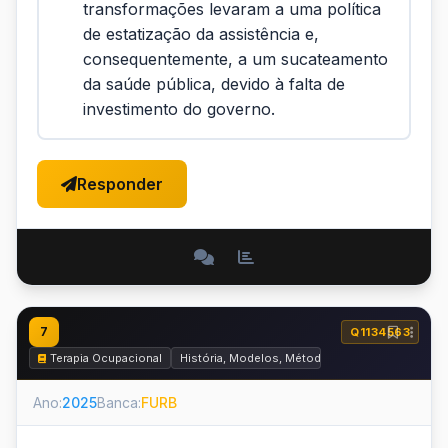
transformações levaram a uma política
de estatização da assistência e,
consequentemente, a um sucateamento
da saúde pública, devido à falta de
investimento do governo.
Responder
7
Q1134563
Terapia Ocupacional
História, Modelos, Métodos e Práticas da Terap
Ano:
2025
Banca:
FURB