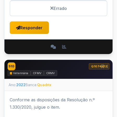
Errado
Responder
510
Q1074412
Veterinária
CFMV
CRMV
Ano:
2022
Banca:
Quadrix
Conforme as disposições da Resolução n.º
1.330/2020, julgue o item.