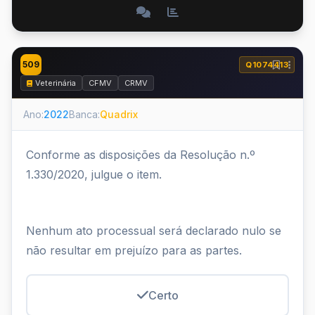
509
Q1074413
Veterinária
CFMV
CRMV
Ano:
2022
Banca:
Quadrix
Conforme as disposições da Resolução n.º
1.330/2020, julgue o item.
Nenhum ato processual será declarado nulo se
não resultar em prejuízo para as partes.
Certo