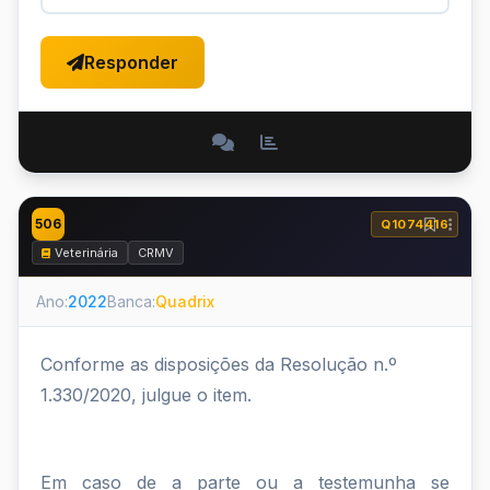
Responder
506
Q1074416
Veterinária
CRMV
Ano:
2022
Banca:
Quadrix
Conforme as disposições da Resolução n.º
1.330/2020, julgue o item.
Em caso de a parte ou a testemunha se