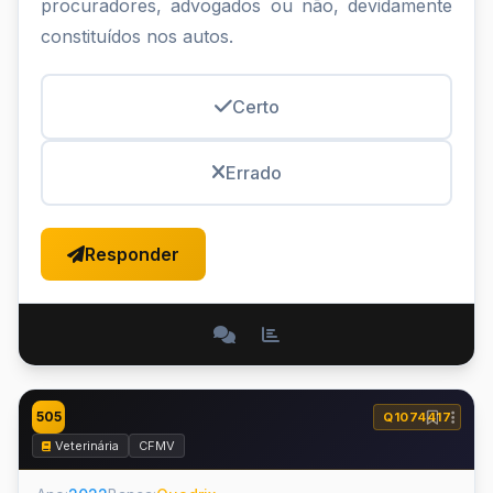
procuradores, advogados ou não, devidamente
constituídos nos autos.
Certo
Errado
Responder
505
Q1074417
Veterinária
CFMV