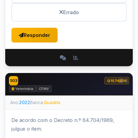
Errado
Responder
503
Q1074419
Veterinária
CFMV
Ano:
2022
Banca:
Quadrix
De acordo com o Decreto n.º 64.704/1969,
julgue o item.