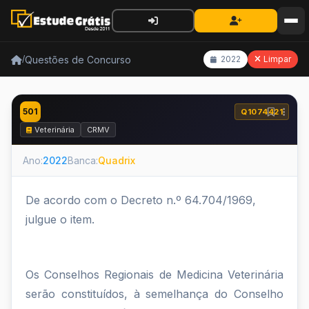
Questões de Concurso
/
2022
Limpar
501
Q1074421
Veterinária
CRMV
Ano:
2022
Banca:
Quadrix
De acordo com o Decreto n.º 64.704/1969,
julgue o item.
Os Conselhos Regionais de Medicina Veterinária
serão constituídos, à semelhança do Conselho